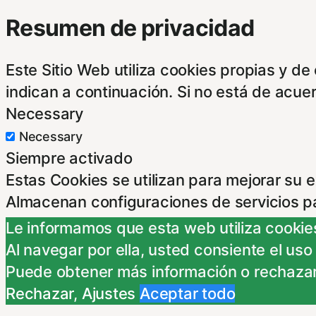
Resumen de privacidad
Este Sitio Web utiliza cookies propias y d
indican a continuación. Si no está de acue
Necessary
Necessary
Siempre activado
Estas Cookies se utilizan para mejorar su 
Almacenan configuraciones de servicios p
dirigirte a nuestra politica de cookies.
Le informamos que esta web utiliza cookies
Non-necessary
Al navegar por ella, usted consiente el uso
Non-necessary
Puede obtener más información o rechazar
Estas cookies no son necesarias para el fu
Rechazar
,
Ajustes
Aceptar todo
nuestra politica de cookies. Si cambias los