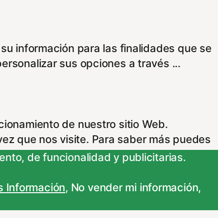
 su información para las finalidades que se
personalizar sus opciones a través
...
ncionamiento de nuestro sitio Web.
vez que nos visite. Para saber más puedes
nto, de funcionalidad y publicitarias.
 Información
,
No vender mi información
,
adas. Para saber más puedes dirigirte a
 que los cambios surtan efecto.