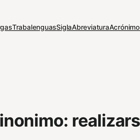
rgas
Trabalenguas
Sigla
Abreviatura
Acrónimo
inonimo:
realizar