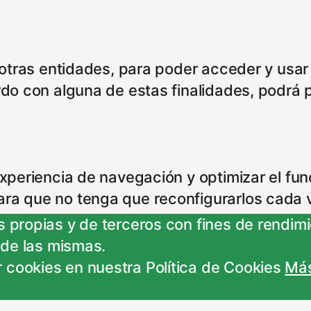
e otras entidades, para poder acceder y usar
rdo con alguna de estas finalidades, podrá 
experiencia de navegación y optimizar el fu
ara que no tenga que reconfigurarlos cada 
 propias y de terceros con fines de rendimie
 de las mismas.
 cookies en nuestra Política de Cookies
Más
ncionamiento del sitio y pueden ser rechaz
 ajustes no olvides recargar la página para