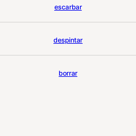
escarbar
despintar
borrar