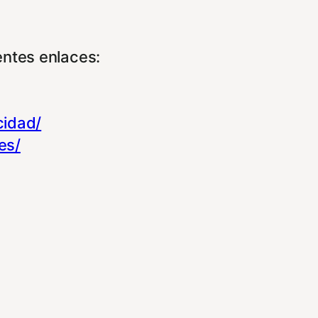
entes enlaces:
cidad/
es/
experiencia de navegación y optimizar el fu
ara que no tenga que reconfigurarlos cada 