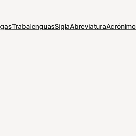
rgas
Trabalenguas
Sigla
Abreviatura
Acrónimo