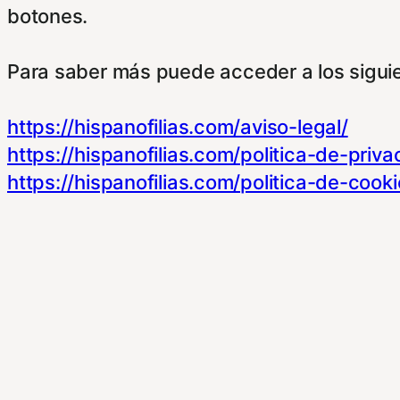
botones.
Para saber más puede acceder a los sigui
https://hispanofilias.com/aviso-legal/
https://hispanofilias.com/politica-de-priva
https://hispanofilias.com/politica-de-cooki
Necessary
Necessary
Siempre activado
Estas Cookies se utilizan para mejorar su 
Almacenan configuraciones de servicios p
dirigirte a nuestra politica de cookies.
Non-necessary