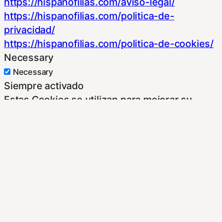
https://hispanofilias.com/aviso-legal/
https://hispanofilias.com/politica-de-
privacidad/
https://hispanofilias.com/politica-de-cookies/
Necessary
Necessary
Siempre activado
Estas Cookies se utilizan para mejorar su
experiencia de navegación y optimizar el
funcionamiento de nuestro sitio Web.
Almacenan configuraciones de servicios para
que no tenga que reconfigurarlos cada vez
que nos visite. Para saber más puedes
dirigirte a nuestra politica de cookies.
Non-necessary
Non-necessary