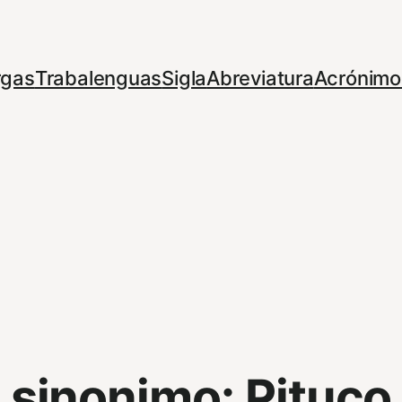
rgas
Trabalenguas
Sigla
Abreviatura
Acrónimo
sinonimo:
Pituco