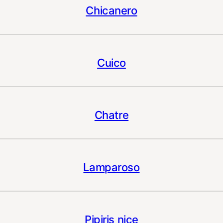
Chicanero
Cuico
Chatre
Lamparoso
Pipiris nice