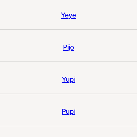
Yeye
Pijo
Yupi
Pupi