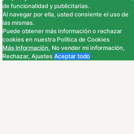
información para las finalidades que se indican
de funcionalidad y publicitarias.
a continuación. Si no está de acuerdo con
Al navegar por ella, usted consiente el uso de
alguna de estas finalidades, podrá
las mismas.
personalizar sus opciones a través
...
Puede obtener más información o rechazar
Necessary
cookies en nuestra Política de Cookies
Necessary
Más Información
,
No vender mi información
,
Siempre activado
Rechazar
,
Ajustes
Aceptar todo
Estas Cookies se utilizan para mejorar su
experiencia de navegación y optimizar el
funcionamiento de nuestro sitio Web.
Almacenan configuraciones de servicios para
que no tenga que reconfigurarlos cada vez
que nos visite. Para saber más puedes
dirigirte a nuestra politica de cookies.
Non-necessary
Non-necessary