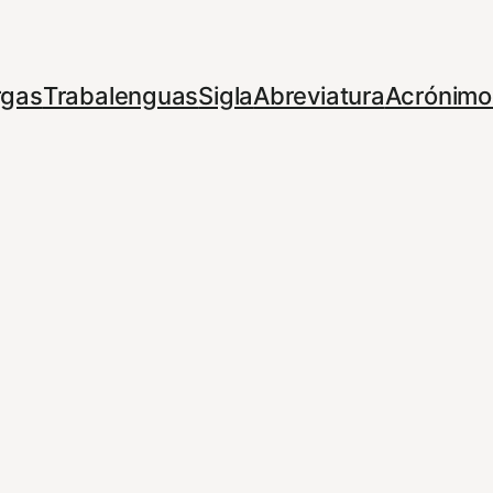
rgas
Trabalenguas
Sigla
Abreviatura
Acrónimo