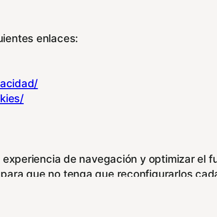
ientes enlaces:
vacidad/
kies/
u experiencia de navegación y optimizar el 
para que no tenga que reconfigurarlos cada
kies.