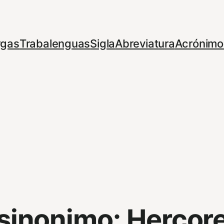
rgas
Trabalenguas
Sigla
Abreviatura
Acrónimo
sinonimo:
Hercor