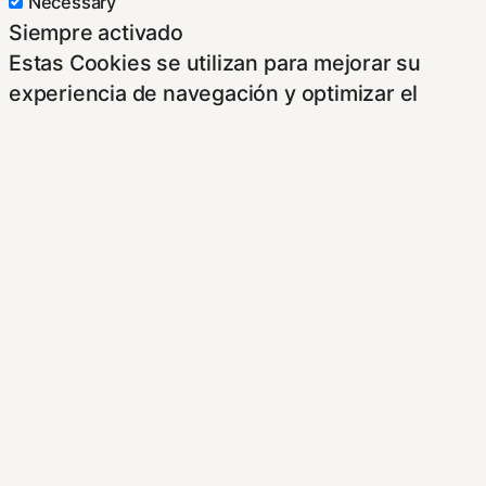
Necessary
Siempre activado
Estas Cookies se utilizan para mejorar su
experiencia de navegación y optimizar el
funcionamiento de nuestro sitio Web.
Almacenan configuraciones de servicios para
que no tenga que reconfigurarlos cada vez
que nos visite. Para saber más puedes
dirigirte a nuestra politica de cookies.
Non-necessary
Non-necessary
Estas cookies no son necesarias para el
funcionamiento del sitio y pueden ser
rechazadas. Para saber más puedes dirigirte a
nuestra politica de cookies. Si cambias los
ajustes no olvides recargar la página para que