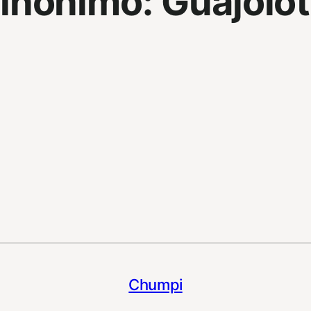
inonimo:
Guajolo
Chumpi