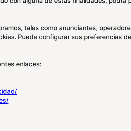
rdo con alguna de estas finalidades, podrá 
boramos, tales como anunciantes, operadores
ookies. Puede configurar sus preferencias d
entes enlaces:
cidad/
es/