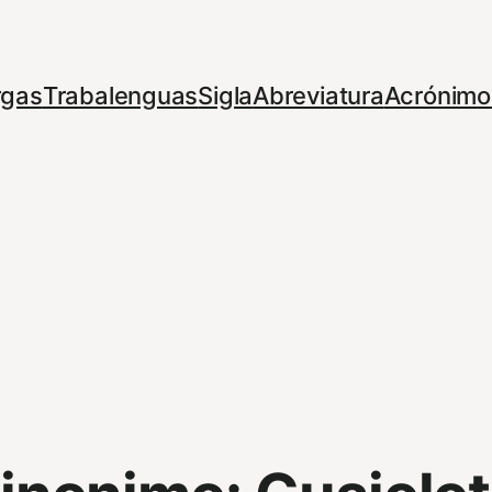
rgas
Trabalenguas
Sigla
Abreviatura
Acrónimo