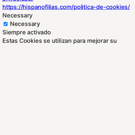
https://hispanofilias.com/politica-de-cookies/
Necessary
Necessary
Siempre activado
Estas Cookies se utilizan para mejorar su
experiencia de navegación y optimizar el
funcionamiento de nuestro sitio Web.
Almacenan configuraciones de servicios para
que no tenga que reconfigurarlos cada vez
que nos visite. Para saber más puedes
dirigirte a nuestra politica de cookies.
Non-necessary
Non-necessary
Estas cookies no son necesarias para el
funcionamiento del sitio y pueden ser
rechazadas. Para saber más puedes dirigirte a