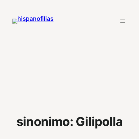
Saltar
al
contenido
sinonimo:
Gilipolla