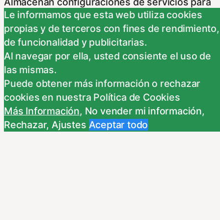
Almacenan configuraciones de servicios para
Le informamos que esta web utiliza cookies
que no tenga que reconfigurarlos cada vez
propias y de terceros con fines de rendimiento,
que nos visite. Para saber más puedes
de funcionalidad y publicitarias.
dirigirte a nuestra politica de cookies.
Al navegar por ella, usted consiente el uso de
Non-necessary
las mismas.
Non-necessary
Puede obtener más información o rechazar
Estas cookies no son necesarias para el
cookies en nuestra Política de Cookies
funcionamiento del sitio y pueden ser
Más Información
,
No vender mi información
,
rechazadas. Para saber más puedes dirigirte a
Rechazar
,
Ajustes
Aceptar todo
nuestra politica de cookies. Si cambias los
ajustes no olvides recargar la página para que
los cambios surtan efecto.
Publicidad comportamental
Publicidad comportamental
Estas cookies son utilizadas para almacenar
información del comportamiento de los