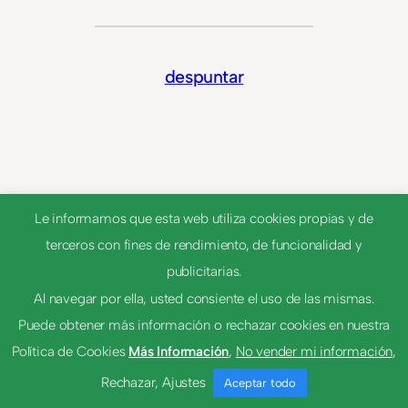
despuntar
Le informamos que esta web utiliza cookies propias y de
terceros con fines de rendimiento, de funcionalidad y
publicitarias.
Al navegar por ella, usted consiente el uso de las mismas.
© 2023
Tema por
Anders Norén
Puede obtener más información o rechazar cookies en nuestra
Política de Cookies
Más Información
,
No vender mi información
,
Rechazar
,
Ajustes
Aceptar todo