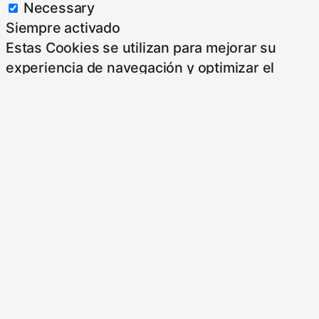
Necessary
Siempre activado
Estas Cookies se utilizan para mejorar su
experiencia de navegación y optimizar el
funcionamiento de nuestro sitio Web.
Almacenan configuraciones de servicios para
que no tenga que reconfigurarlos cada vez
que nos visite. Para saber más puedes
dirigirte a nuestra politica de cookies.
Non-necessary
Non-necessary
Estas cookies no son necesarias para el
funcionamiento del sitio y pueden ser
rechazadas. Para saber más puedes dirigirte a
nuestra politica de cookies. Si cambias los
ajustes no olvides recargar la página para que