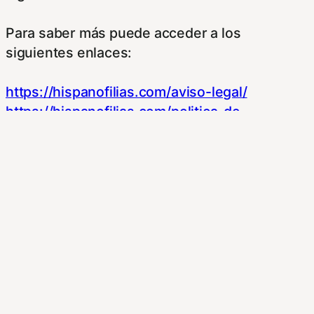
Para saber más puede acceder a los
siguientes enlaces:
https://hispanofilias.com/aviso-legal/
https://hispanofilias.com/politica-de-
privacidad/
https://hispanofilias.com/politica-de-cookies/
Necessary
Necessary
Siempre activado
Estas Cookies se utilizan para mejorar su
experiencia de navegación y optimizar el
funcionamiento de nuestro sitio Web.
Almacenan configuraciones de servicios para
que no tenga que reconfigurarlos cada vez