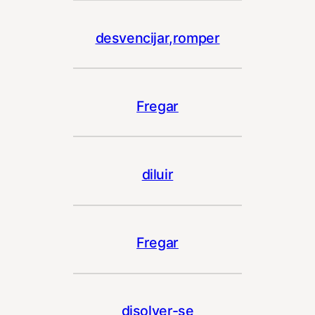
desvencijar,romper
Fregar
diluir
Fregar
disolver-se