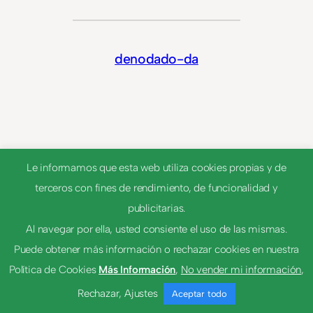
denodado-da
Le informamos que esta web utiliza cookies propias y de
terceros con fines de rendimiento, de funcionalidad y
publicitarias.
Al navegar por ella, usted consiente el uso de las mismas.
© 2023
Tema por
Anders Norén
Puede obtener más información o rechazar cookies en nuestra
Política de Cookies
Más Información
,
No vender mi información
,
Rechazar
,
Ajustes
Aceptar todo