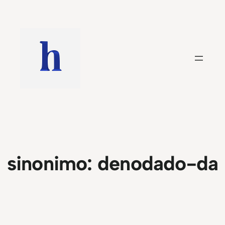
Saltar
al
contenido
sinonimo:
denodado-da