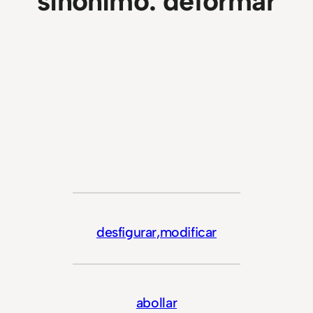
sinonimo:
deformar
desfigurar,modificar
abollar