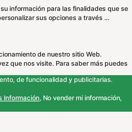
 su información para las finalidades que se
personalizar sus opciones a través
...
ncionamiento de nuestro sitio Web.
vez que nos visite. Para saber más puedes
nto, de funcionalidad y publicitarias.
 Información
,
No vender mi información
,
adas. Para saber más puedes dirigirte a
 que los cambios surtan efecto.