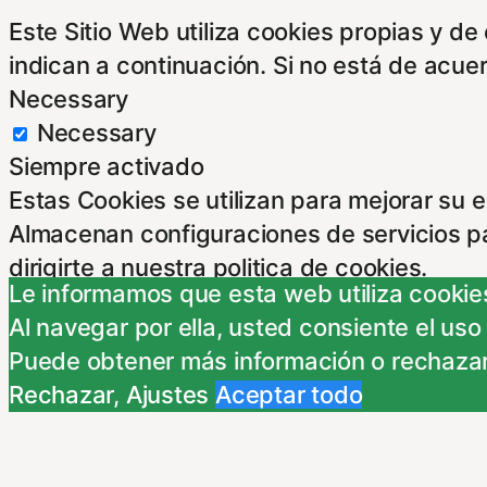
Este Sitio Web utiliza cookies propias y d
indican a continuación. Si no está de acue
Necessary
Necessary
Siempre activado
Estas Cookies se utilizan para mejorar su 
Almacenan configuraciones de servicios p
dirigirte a nuestra politica de cookies.
Le informamos que esta web utiliza cookies
Non-necessary
Al navegar por ella, usted consiente el uso
Non-necessary
Puede obtener más información o rechazar
Estas cookies no son necesarias para el fu
Rechazar
,
Ajustes
Aceptar todo
nuestra politica de cookies. Si cambias los
Publicidad comportamental
Publicidad comportamental