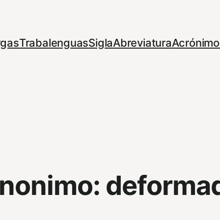
rgas
Trabalenguas
Sigla
Abreviatura
Acrónimo
inonimo:
deforma