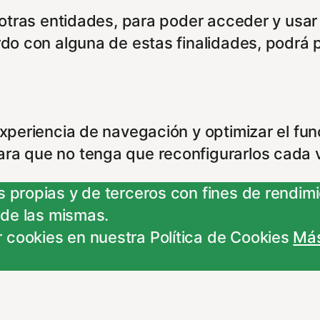
e otras entidades, para poder acceder y usar
rdo con alguna de estas finalidades, podrá 
experiencia de navegación y optimizar el fu
ara que no tenga que reconfigurarlos cada 
 propias y de terceros con fines de rendimie
 de las mismas.
 cookies en nuestra Política de Cookies
Más
ncionamiento del sitio y pueden ser rechaz
 ajustes no olvides recargar la página para