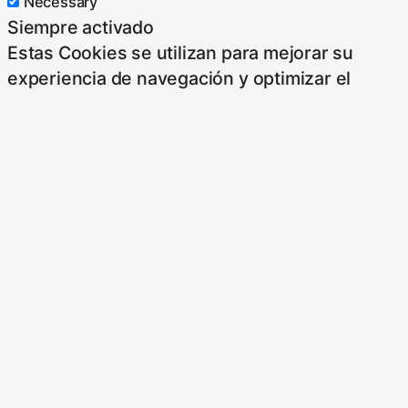
Necessary
Siempre activado
Estas Cookies se utilizan para mejorar su
experiencia de navegación y optimizar el
funcionamiento de nuestro sitio Web.
Almacenan configuraciones de servicios para
que no tenga que reconfigurarlos cada vez
que nos visite. Para saber más puedes
dirigirte a nuestra politica de cookies.
Non-necessary
Non-necessary
Estas cookies no son necesarias para el
funcionamiento del sitio y pueden ser
rechazadas. Para saber más puedes dirigirte a
nuestra politica de cookies. Si cambias los
ajustes no olvides recargar la página para que