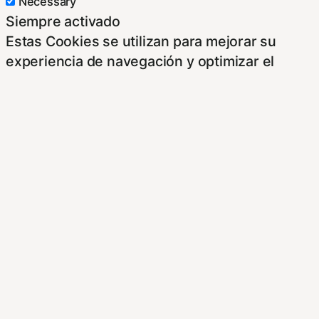
Necessary
Siempre activado
Estas Cookies se utilizan para mejorar su
experiencia de navegación y optimizar el
funcionamiento de nuestro sitio Web.
Almacenan configuraciones de servicios para
que no tenga que reconfigurarlos cada vez
que nos visite. Para saber más puedes
dirigirte a nuestra politica de cookies.
Non-necessary
Non-necessary
Estas cookies no son necesarias para el
funcionamiento del sitio y pueden ser
rechazadas. Para saber más puedes dirigirte a
nuestra politica de cookies. Si cambias los
ajustes no olvides recargar la página para que