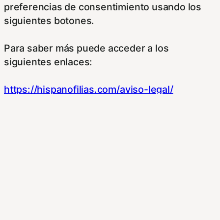
preferencias de consentimiento usando los
siguientes botones.
Para saber más puede acceder a los
siguientes enlaces:
https://hispanofilias.com/aviso-legal/
https://hispanofilias.com/politica-de-
privacidad/
https://hispanofilias.com/politica-de-cookies/
Necessary
Necessary
Siempre activado
Estas Cookies se utilizan para mejorar su
experiencia de navegación y optimizar el
funcionamiento de nuestro sitio Web.