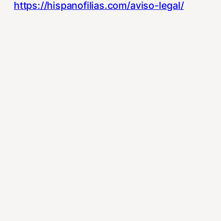
https://hispanofilias.com/aviso-legal/
https://hispanofilias.com/politica-de-
privacidad/
https://hispanofilias.com/politica-de-
cookies/
Necessary
Necessary
Siempre activado
Estas Cookies se utilizan para mejorar su
experiencia de navegación y optimizar el
funcionamiento de nuestro sitio Web.
Almacenan configuraciones de servicios
para que no tenga que reconfigurarlos
cada vez que nos visite. Para saber más
puedes dirigirte a nuestra politica de
cookies.