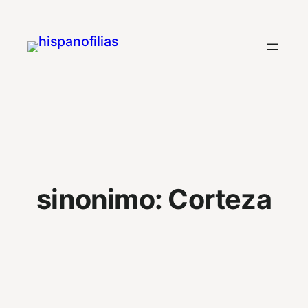
Saltar
al
contenido
sinonimo:
Corteza