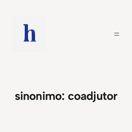
Saltar
al
contenido
sinonimo:
coadjutor