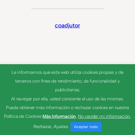
coadjutor
Le informamos que esta web utiliza cookies propias y de
terceros con fines de rendimiento, de funcionalidad y
publicitarias.
Al navegar por ella, usted consiente el uso de las mismas.
© 2023
Tema por
Anders Norén
Puede obtener más información o rechazar cookies en nuestra
Política de Cookies
Más Información
,
No vender mi información
,
Rechazar
,
Ajustes
Aceptar todo