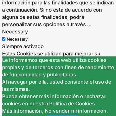
información para las finalidades que se indican
a continuación. Si no está de acuerdo con
alguna de estas finalidades, podrá
personalizar sus opciones a través
...
Necessary
Necessary
Siempre activado
Estas Cookies se utilizan para mejorar su
Le informamos que esta web utiliza cookies
experiencia de navegación y optimizar el
propias y de terceros con fines de rendimiento,
funcionamiento de nuestro sitio Web.
de funcionalidad y publicitarias.
Almacenan configuraciones de servicios para
Al navegar por ella, usted consiente el uso de
que no tenga que reconfigurarlos cada vez
las mismas.
que nos visite. Para saber más puedes
Puede obtener más información o rechazar
dirigirte a nuestra politica de cookies.
cookies en nuestra Política de Cookies
Non-necessary
Más Información
,
No vender mi información
,
Non-necessary