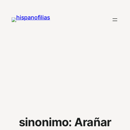
Saltar
al
contenido
sinonimo:
Arañar