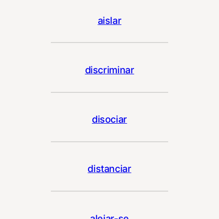
aislar
discriminar
disociar
distanciar
alejar-se