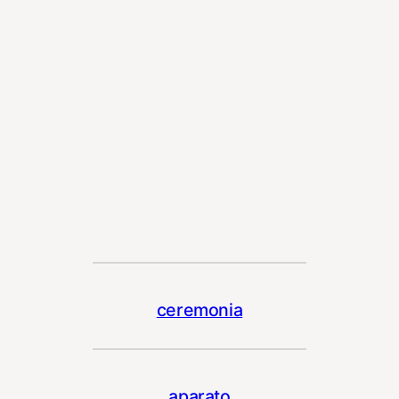
ceremonia
aparato