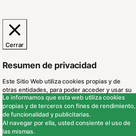
Cerrar
Resumen de privacidad
Este Sitio Web utiliza cookies propias y de
otras entidades, para poder acceder y usar su
Le informamos que esta web utiliza cookies
información para las finalidades que se indican
propias y de terceros con fines de rendimiento,
a continuación. Si no está de acuerdo con
de funcionalidad y publicitarias.
alguna de estas finalidades, podrá
Al navegar por ella, usted consiente el uso de
personalizar sus opciones a través
...
las mismas.
Necessary