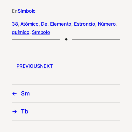
En
Símbolo
38
, 
Atómico
, 
De
, 
Elemento
, 
Estroncio
, 
Número
, 
químico
, 
Símbolo
PREVIOUS
NEXT
Sm
Tb