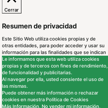
Cerrar
Resumen de privacidad
Este Sitio Web utiliza cookies propias y de
otras entidades, para poder acceder y usar su
información para las finalidades que se indican
a continuación. Si no está de acuerdo con
Le informamos que esta web utiliza cookies
alguna de estas finalidades, podrá
propias y de terceros con fines de rendimiento,
personalizar sus opciones a través
...
de funcionalidad y publicitarias.
Necessary
Al navegar por ella, usted consiente el uso de
las mismas.
Necessary
Puede obtener más información o rechazar
Siempre activado
cookies en nuestra Política de Cookies
Estas Cookies se utilizan para mejorar su
Más Información
,
No vender mi información
,
experiencia de navegación y optimizar el