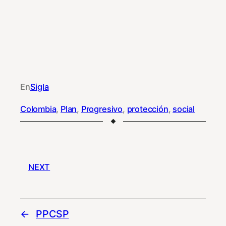
En
Sigla
Colombia
, 
Plan
, 
Progresivo
, 
protección
, 
social
NEXT
PPCSP