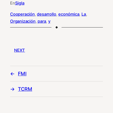
En
Sigla
Cooperación
, 
desarrollo
, 
económica
, 
La
, 
Organización
, 
para
, 
y
NEXT
FMI
TCRM