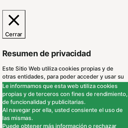
Cerrar
Resumen de privacidad
Este Sitio Web utiliza cookies propias y de
otras entidades, para poder acceder y usar su
información para las finalidades que se indican
Le informamos que esta web utiliza cookies
a continuación. Si no está de acuerdo con
propias y de terceros con fines de rendimiento,
alguna de estas finalidades, podrá
de funcionalidad y publicitarias.
personalizar sus opciones a través
...
Al navegar por ella, usted consiente el uso de
Necessary
las mismas.
Necessary
Puede obtener más información o rechazar