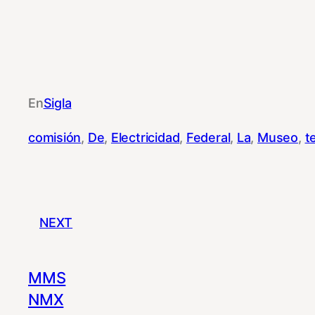
En
Sigla
comisión
, 
De
, 
Electricidad
, 
Federal
, 
La
, 
Museo
, 
t
NEXT
MMS
NMX