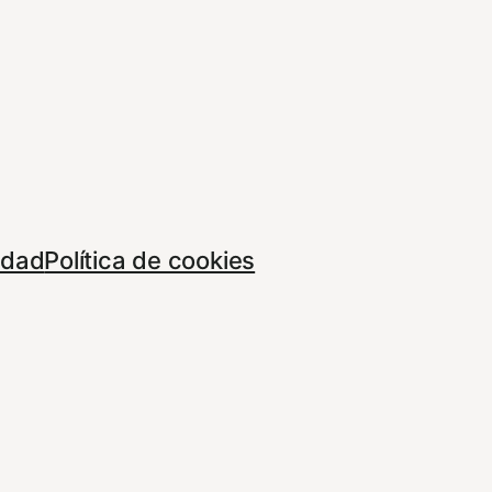
cidad
Política de cookies
Tema por
And
 propias y de terceros con fines de rendimie