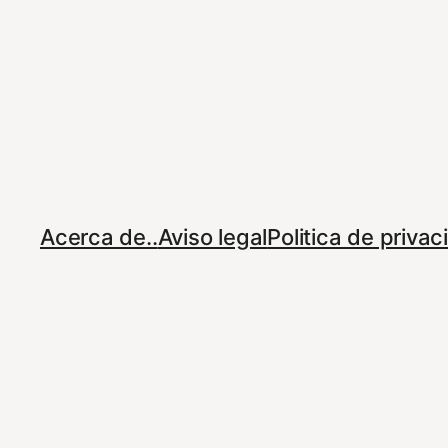
Acerca de..
Aviso legal
Politica de priva
© 2023
Le informamos que esta web utiliza cookies