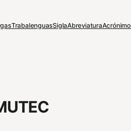
rgas
Trabalenguas
Sigla
Abreviatura
Acrónimo
MUTEC