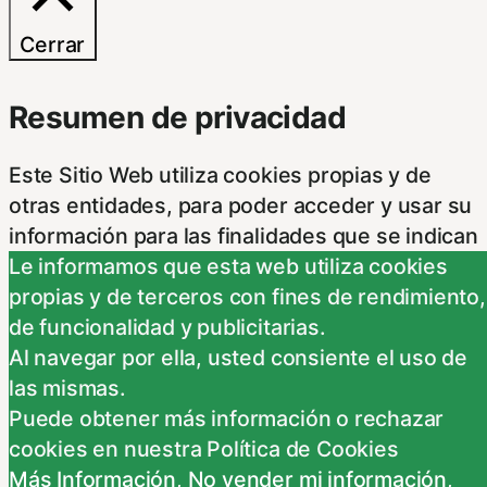
Cerrar
Resumen de privacidad
Este Sitio Web utiliza cookies propias y de
otras entidades, para poder acceder y usar su
información para las finalidades que se indican
a continuación. Si no está de acuerdo con
Le informamos que esta web utiliza cookies
alguna de estas finalidades, podrá
propias y de terceros con fines de rendimiento,
personalizar sus opciones a través
...
de funcionalidad y publicitarias.
Necessary
Al navegar por ella, usted consiente el uso de
las mismas.
Necessary
Puede obtener más información o rechazar
Siempre activado
cookies en nuestra Política de Cookies
Estas Cookies se utilizan para mejorar su
Más Información
,
No vender mi información
,
experiencia de navegación y optimizar el