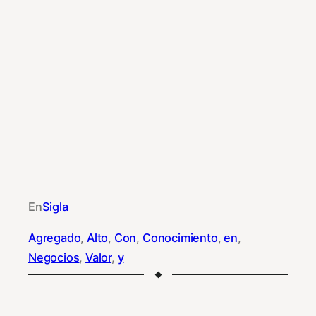
En
Sigla
Agregado
, 
Alto
, 
Con
, 
Conocimiento
, 
en
, 
Negocios
, 
Valor
, 
y