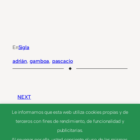
En
Sigla
adrián
, 
gamboa
, 
pascacio
NEXT
Le informamos que esta web utiliza cookies propias y de
terceros con fines de rendimiento, de funcionalidad y
FCPYS
publicitarias.
Al navegar por ella, usted consiente el uso de las mismas.