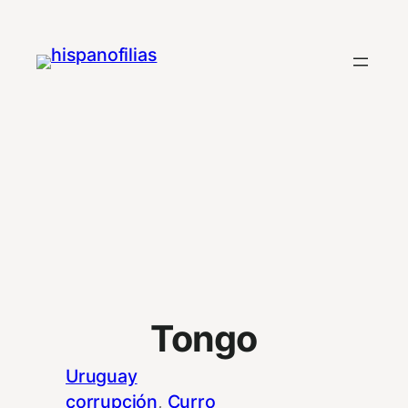
Saltar
al
contenido
Tongo
Uruguay
corrupción
, 
Curro