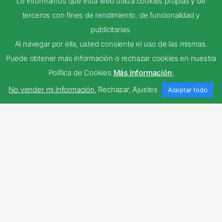
Le informamos que esta web utiliza cookies propias y de
terceros con fines de rendimiento, de funcionalidad y
NEXT
publicitarias.
Al navegar por ella, usted consiente el uso de las mismas.
Puede obtener más información o rechazar cookies en nuestra
Picado
Política de Cookies
Más Información
,
No vender mi información
,
Rechazar
,
Ajustes
Aceptar todo
Chito