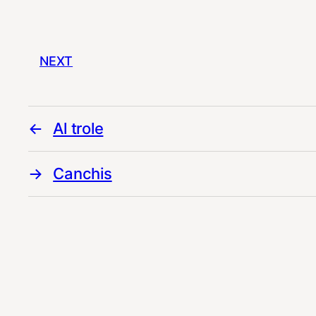
NEXT
Al trole
Canchis