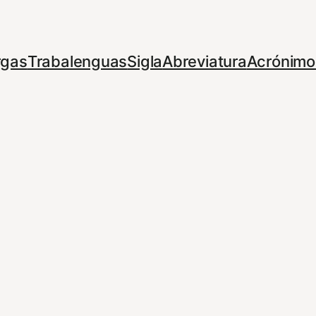
rgas
Trabalenguas
Sigla
Abreviatura
Acrónimo