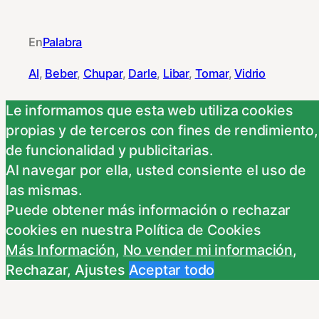
En
Palabra
Al
, 
Beber
, 
Chupar
, 
Darle
, 
Libar
, 
Tomar
, 
Vidrio
Le informamos que esta web utiliza cookies
propias y de terceros con fines de rendimiento,
de funcionalidad y publicitarias.
NEXT
Al navegar por ella, usted consiente el uso de
las mismas.
Bizcocho
Puede obtener más información o rechazar
Piscinear
cookies en nuestra Política de Cookies
Más Información
,
No vender mi información
,
Rechazar
,
Ajustes
Aceptar todo