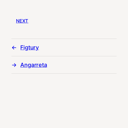
NEXT
Figtury
Angarreta