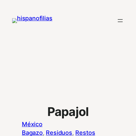
Saltar
al
contenido
Papajol
México
Bagazo
, 
Residuos
, 
Restos