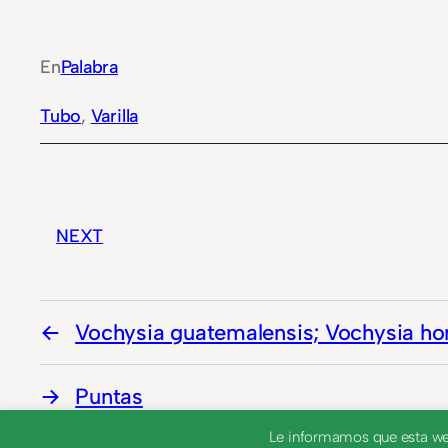
En
Palabra
Tubo
, 
Varilla
NEXT
Vochysia guatemalensis; Vochysia ho
Puntas
Le informamos que esta web 