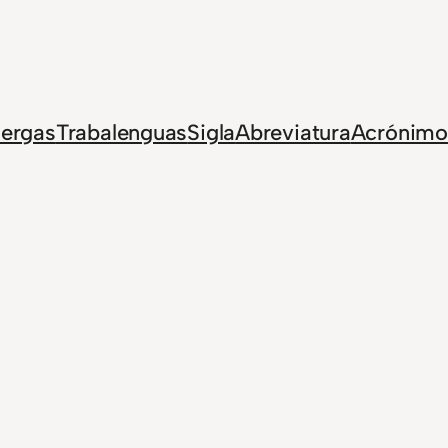
Jergas
Trabalenguas
Sigla
Abreviatura
Acrónimo