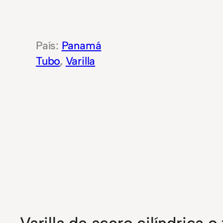
Panamá
Tubo
, 
Varilla
Varilla de acero cilíndrica 