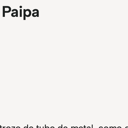
Paipa
o trozo de tubo de metal, como e