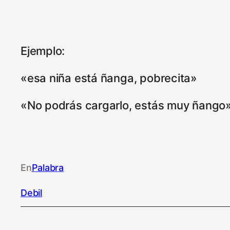
Ejemplo:
«esa niña está ñanga, pobrecita»
«No podrás cargarlo, estás muy ñango
En
Palabra
Debil