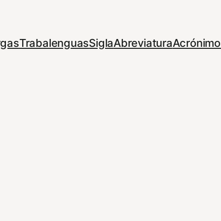
rgas
Trabalenguas
Sigla
Abreviatura
Acrónimo