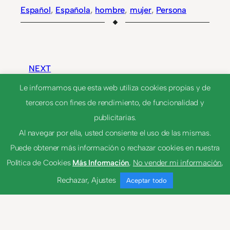
Español
, 
Española
, 
hombre
, 
mujer
, 
Persona
NEXT
Le informamos que esta web utiliza cookies propias y de
terceros con fines de rendimiento, de funcionalidad y
Alaja
publicitarias.
Al navegar por ella, usted consiente el uso de las mismas.
Hueva
Puede obtener más información o rechazar cookies en nuestra
Política de Cookies
Más Información
,
No vender mi información
,
Rechazar
,
Ajustes
Aceptar todo