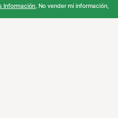
 Información
,
No vender mi información
,
 su información para las finalidades que se
personalizar sus opciones a través
...
ncionamiento de nuestro sitio Web.
vez que nos visite. Para saber más puedes