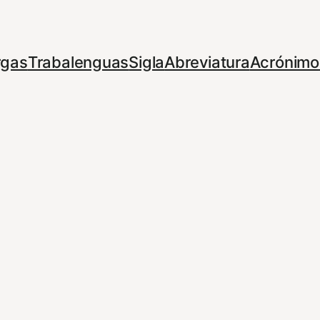
rgas
Trabalenguas
Sigla
Abreviatura
Acrónimo