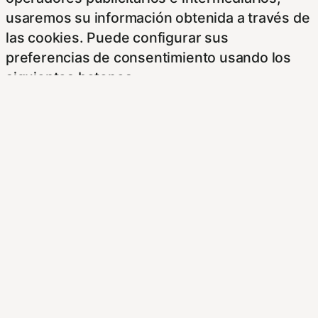
usaremos su información obtenida a través de
las cookies. Puede configurar sus
preferencias de consentimiento usando los
siguientes botones.
Para saber más puede acceder a los
siguientes enlaces:
https://hispanofilias.com/aviso-legal/
https://hispanofilias.com/politica-de-
privacidad/
https://hispanofilias.com/politica-de-cookies/
Necessary
Necessary
Siempre activado
Estas Cookies se utilizan para mejorar su