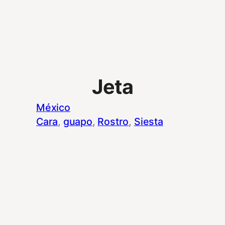
Jeta
México
Cara
, 
guapo
, 
Rostro
, 
Siesta