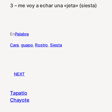
3 – me voy a echar una «jeta» (siesta)
En
Palabra
Cara
, 
guapo
, 
Rostro
, 
Siesta
NEXT
Tapatío
Chayote