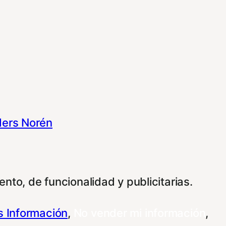
ers Norén
nto, de funcionalidad y publicitarias.
 Información
,
No vender mi información
,