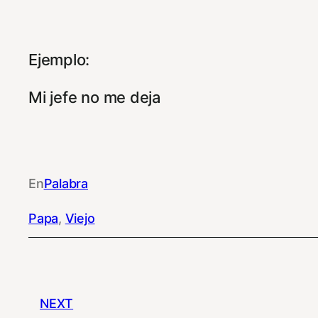
Ejemplo:
Mi jefe no me deja
En
Palabra
Papa
, 
Viejo
NEXT