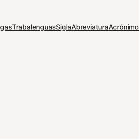
rgas
Trabalenguas
Sigla
Abreviatura
Acrónimo