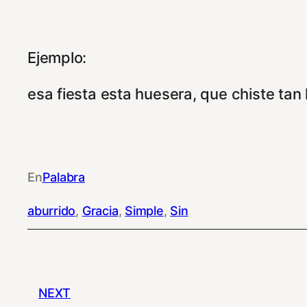
Ejemplo:
esa fiesta esta huesera, que chiste tan
En
Palabra
aburrido
, 
Gracia
, 
Simple
, 
Sin
NEXT