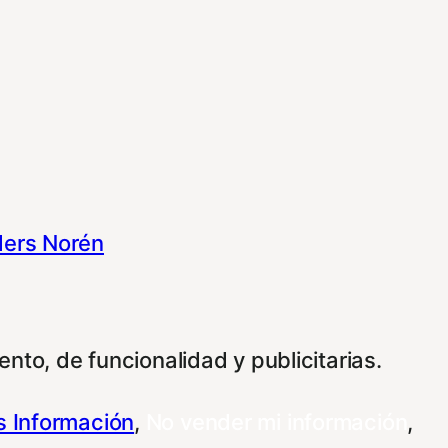
ers Norén
nto, de funcionalidad y publicitarias.
 Información
,
No vender mi información
,