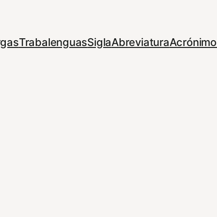
rgas
Trabalenguas
Sigla
Abreviatura
Acrónimo