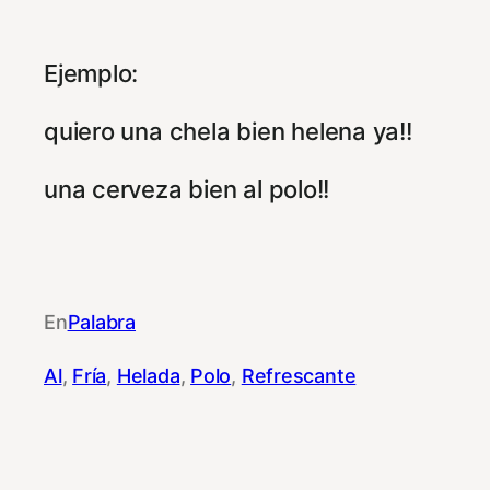
Ejemplo:
quiero una chela bien helena ya!!
una cerveza bien al polo!!
En
Palabra
Al
, 
Fría
, 
Helada
, 
Polo
, 
Refrescante