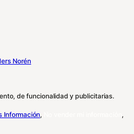
ers Norén
nto, de funcionalidad y publicitarias.
 Información
,
No vender mi información
,