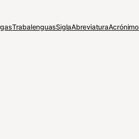
rgas
Trabalenguas
Sigla
Abreviatura
Acrónimo