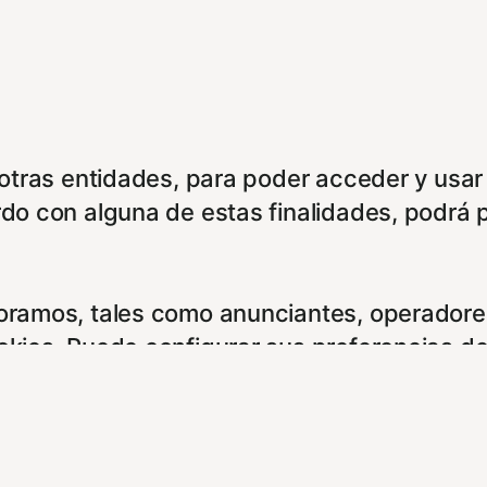
e otras entidades, para poder acceder y usar
rdo con alguna de estas finalidades, podrá 
boramos, tales como anunciantes, operadores
ookies. Puede configurar sus preferencias d
entes enlaces: