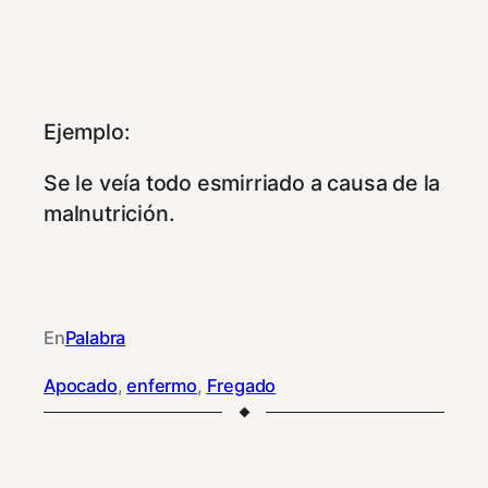
Ejemplo:
Se le veía todo esmirriado a causa de la
malnutrición.
En
Palabra
Apocado
, 
enfermo
, 
Fregado